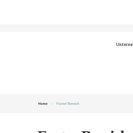
Untern
Sie erreichen uns unter
+ 49 2762 988377-0
Home
Footer Bereich