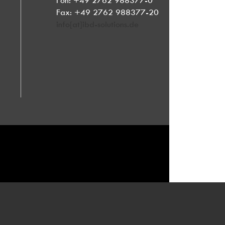
Fon: +49 2762 988377-0
Fax: +49 2762 988377-20
info[at]ibd-solutions.de