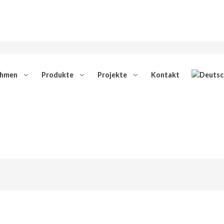
ehmen
Produkte
Projekte
Kontakt
E-Mail
info@ibd-solutions.de