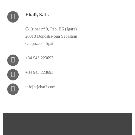
Ehaff, S. L.
C/ Iribar nº 9, Pab. E6 (Igara)
20018 Donostia-San Sebastián
Guipúzcoa. Spain
+34 943 223692
+34 943 223693
info[at]ehaff.com